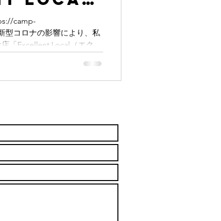
！
//camp-
99/view 新型コロナの影響により、私
xcellent Local（エクセ
した。...