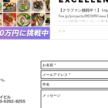
を復活させたい
【クラファン挑戦中！】 https:
fire.jp/projects/8576
たちは銀座で営んでいた飲食店「E
レントローカル）」を閉店しま
から。
エイビル
3-6262-8255