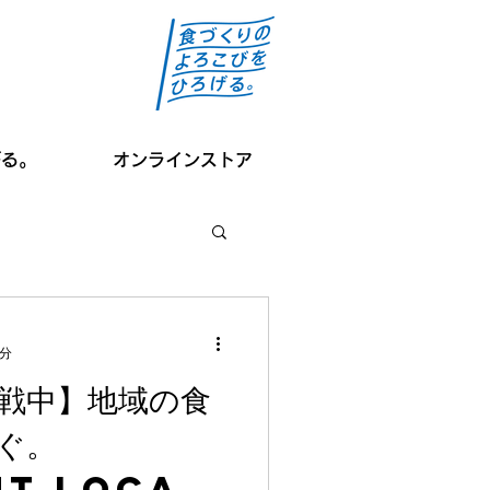
がる。
オンラインストア
2分
戦中】地域の食
ぐ。
nt Local