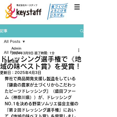
株式会社キースタッフ
記事
All Posts
Admin
All Posts
2024年3月9日
読了時間: 1分
ドレッシング選手権で《地
更新情報
域の味ベスト賞》を受賞！
更新日：
2025年4月3日
弊社で商品開発支援し
製造
をしている
『鎌倉の農家が土づくりからこだわっ
たビーツドレッシング』（盛田ファー
ム（神奈川県））が、ドレッシング
NO.1を決める野菜ソムリエ協会主催の
「第２回ドレッシング選手権」におい
て《地域の味ベスト賞》を受賞しまし