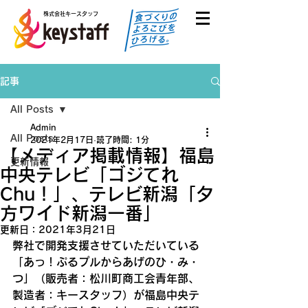
株式会社キースタッフ
記事
All Posts
Admin
All Posts
2021年2月17日
読了時間: 1分
【メディア掲載情報】福島
更新情報
中央テレビ「ゴジてれ
Chu！」、テレビ新潟「夕
方ワイド新潟一番」
更新日：
2021年3月21日
弊社で開発支援させていただいている
「あっ！ぷるプルからあげのひ・み・
つ」（販売者：松川町商工会青年部、
製造者：キースタッフ）が福島中央テ