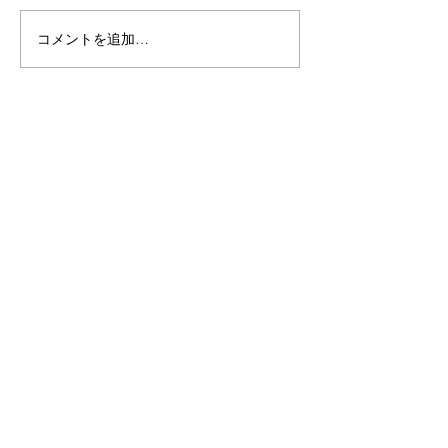
コメントを追加…
一般社団法人エクセレン
「これまでに開
トローカルのウェブサイ
ミナー事例（PD
トを制作しました
掲載しました。
会社へのお問い合わせはこちらのフォームから。
​​株式会社キースタッフ
〒104-0032
東京都中央区八丁堀3-6-4 トーエイビル
TEL 03-6262-8188 FAX 03-
6262-8255