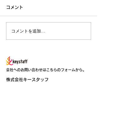
コメント
コメントを追加…
一般社団法人エクセレン
「これまでに開
トローカルのウェブサイ
ミナー事例（PD
トを制作しました
掲載しました。
会社へのお問い合わせはこちらのフォームから。
​​株式会社キースタッフ
〒104-0032
東京都中央区八丁堀3-6-4 トーエイビル
TEL 03-6262-8188 FAX 03-
6262-8255